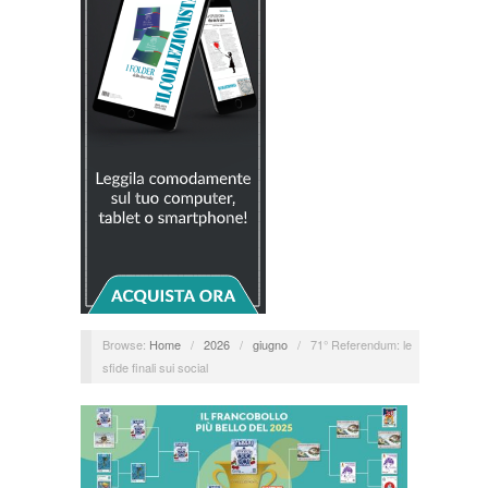
Browse:
Home
/
2026
/
giugno
/
71° Referendum: le
sfide finali sui social